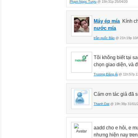
Phạm Ngọc Tượu
@ 15h:31p 25/04/20
Máy ép mía
Kính ch
nước mía
trần quốc Bảo
@ 21h:19p 10/
Tôi không biết tại 
chọn giao diện, và đ
Trương Đăng Ái
@ 11h:57p 11
Cám ơn tác giả đã s
Thanh Dat
@ 19h:38p 31/01/
aadd cho e hỏi, e mu
nhưng hiện nay tren