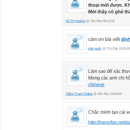
thoại mới được. K
Mời thầy cô ghé t
Vũ Thị Hường
@ 16h:46p 08/10/19
cảm ơn bài viết
định
trần quốc
@ 21h:29p 15/01/2
Làm sao để xác thực
Mong các anh chị hỗ
chinese
Tiếng Trung Online
@ 09h:45p 19/04/20
Chắc mình tạo cái 
http://hanoifan.net