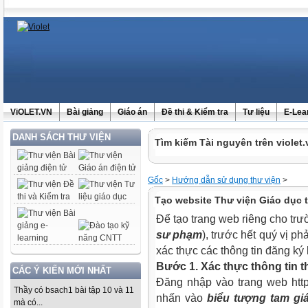
ViOLET.VN
Bài giảng
Giáo án
Đề thi & Kiểm tra
Tư liệu
E-Lea
DANH SÁCH THƯ VIỆN
Tìm kiếm Tài nguyên trên violet.
Gốc
>
Hướng dẫn sử dụng thư viện
>
Tạo website Thư viện Giáo dục t
Để tạo trang web riêng cho tr
sư phạm
), trước hết quý vị p
xác thực các thông tin đăng ký 
Bước 1. Xác thực thông tin t
CÁC Ý KIẾN MỚI NHẤT
Đăng nhập vào trang web http:
Thầy có bsach1 bài tập 10 và 11
nhấn vào
biểu tượng tam gi
mà có...