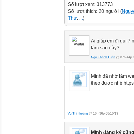
Số lượt xem: 313773
Số lượt thích: 20 người (
Nguyễ
Thư
,
...
)
Ai giúp em đi gui 7
làm sao đây?
Ngô Thành Luận
@ 07h:44p 1
Mình đã nhờ làm webs
theo được nhé https:
Vũ Thị Hường
@ 16h:36p 08/10/19
Mình đăng ký cũng 