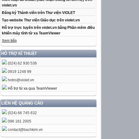
violet.vn
Đăng ký Thành viên trên Thư viện ViOLET
Tạo website Thư viện Giáo dục trên violet.vn
Hỗ trợ trực tuyến trên violet.vn bằng Phần mềm điều
khiển máy tính từ xa TeamViewer
Xem tiếp
HỖ TRỢ KĨ THUẬT
(024) 62 930 536
0919 1248 99
hotro@violet.vn
Hỗ trợ từ xa qua TeamViewer
LIÊN HỆ QUẢNG CÁO
(024) 66 745 632
096 181 2005
contact@bachkim.vn