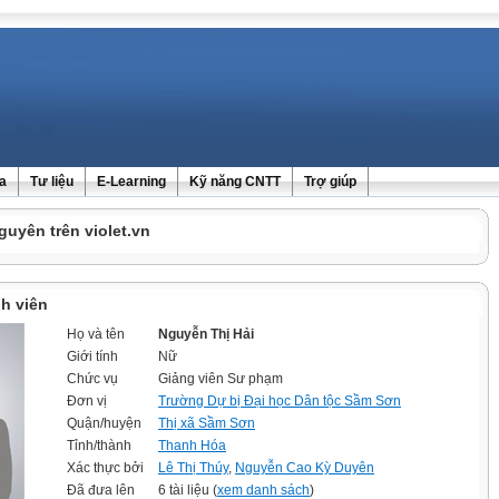
ra
Tư liệu
E-Learning
Kỹ năng CNTT
Trợ giúp
guyên trên violet.vn
h viên
Họ và tên
Nguyễn Thị Hải
Giới tính
Nữ
Chức vụ
Giảng viên Sư phạm
Đơn vị
Trường Dự bị Đại học Dân tộc Sầm Sơn
Quận/huyện
Thị xã Sầm Sơn
Tỉnh/thành
Thanh Hóa
Xác thực bởi
Lê Thị Thúy
,
Nguyễn Cao Kỳ Duyên
Đã đưa lên
6 tài liệu (
xem danh sách
)