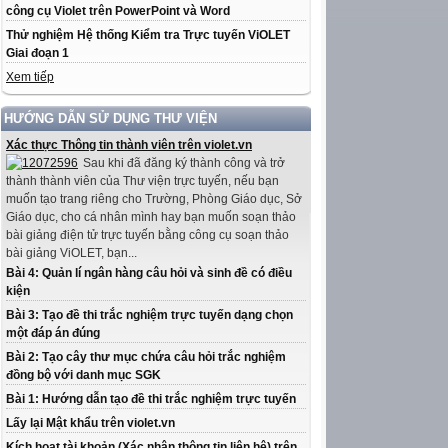
công cụ Violet trên PowerPoint và Word
Thử nghiệm Hệ thống Kiểm tra Trực tuyến ViOLET
Giai đoạn 1
Xem tiếp
HƯỚNG DẪN SỬ DỤNG THƯ VIỆN
Xác thực Thông tin thành viên trên violet.vn
Sau khi đã đăng ký thành công và trở
thành thành viên của Thư viện trực tuyến, nếu bạn
muốn tạo trang riêng cho Trường, Phòng Giáo dục, Sở
Giáo dục, cho cá nhân mình hay bạn muốn soạn thảo
bài giảng điện tử trực tuyến bằng công cụ soạn thảo
bài giảng ViOLET, bạn...
Bài 4: Quản lí ngân hàng câu hỏi và sinh đề có điều
kiện
Bài 3: Tạo đề thi trắc nghiệm trực tuyến dạng chọn
một đáp án đúng
Bài 2: Tạo cây thư mục chứa câu hỏi trắc nghiệm
đồng bộ với danh mục SGK
Bài 1: Hướng dẫn tạo đề thi trắc nghiệm trực tuyến
Lấy lại Mật khẩu trên violet.vn
Kích hoạt tài khoản (Xác nhận thông tin liên hệ) trên