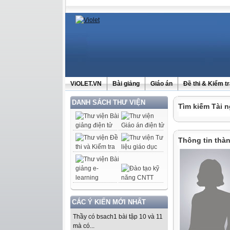
ViOLET.VN
Bài giảng
Giáo án
Đề thi & Kiểm t
DANH SÁCH THƯ VIỆN
Tìm kiếm Tài n
Thông tin thàn
CÁC Ý KIẾN MỚI NHẤT
Thầy có bsach1 bài tập 10 và 11
mà có...