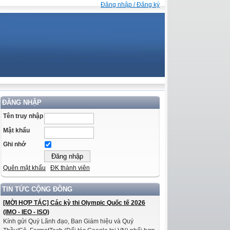
Đăng nhập / Đăng ký
ĐĂNG NHẬP
Tên truy nhập
Mật khẩu
Ghi nhớ
Quên mật khẩu
ĐK thành viên
TIN TỨC CỘNG ĐỒNG
[MỜI HỢP TÁC] Các kỳ thi Olympic Quốc tế 2026
(IMO - IEO - ISO)
Kính gửi Quý Lãnh đạo, Ban Giám hiệu và Quý