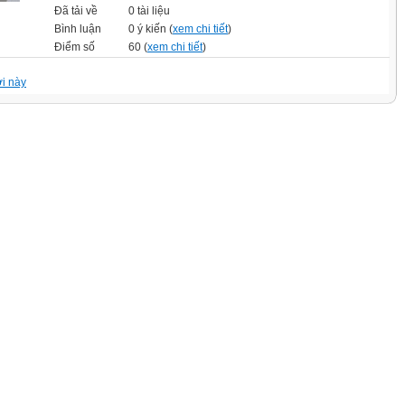
Đã tải về
0 tài liệu
Bình luận
0 ý kiến (
xem chi tiết
)
Điểm số
60 (
xem chi tiết
)
i này