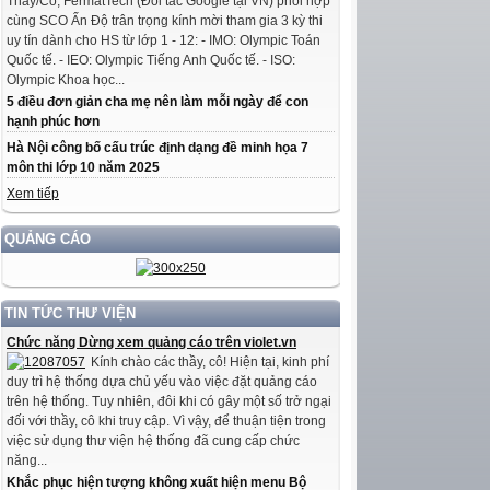
Thầy/Cô, FermatTech (Đối tác Google tại VN) phối hợp
cùng SCO Ấn Độ trân trọng kính mời tham gia 3 kỳ thi
uy tín dành cho HS từ lớp 1 - 12: - IMO: Olympic Toán
Quốc tế. - IEO: Olympic Tiếng Anh Quốc tế. - ISO:
Olympic Khoa học...
5 điều đơn giản cha mẹ nên làm mỗi ngày để con
hạnh phúc hơn
Hà Nội công bố cấu trúc định dạng đề minh họa 7
môn thi lớp 10 năm 2025
Xem tiếp
QUẢNG CÁO
TIN TỨC THƯ VIỆN
Chức năng Dừng xem quảng cáo trên violet.vn
Kính chào các thầy, cô! Hiện tại, kinh phí
duy trì hệ thống dựa chủ yếu vào việc đặt quảng cáo
trên hệ thống. Tuy nhiên, đôi khi có gây một số trở ngại
đối với thầy, cô khi truy cập. Vì vậy, để thuận tiện trong
việc sử dụng thư viện hệ thống đã cung cấp chức
năng...
Khắc phục hiện tượng không xuất hiện menu Bộ