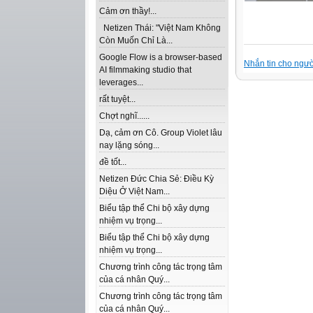
Cảm ơn thầy!...
Netizen Thái: "Việt Nam Không
Còn Muốn Chỉ Là...
Google Flow is a browser-based
Nhắn tin cho ngườ
AI filmmaking studio that
leverages...
rất tuyệt...
Chợt nghĩ......
Dạ, cảm ơn Cô. Group Violet lâu
nay lặng sóng...
đề tốt...
Netizen Đức Chia Sẻ: Điều Kỳ
Diệu Ở Việt Nam...
Biểu tập thể Chi bộ xây dựng
nhiệm vụ trọng...
Biểu tập thể Chi bộ xây dựng
nhiệm vụ trọng...
Chương trình công tác trọng tâm
của cá nhân Quý...
Chương trình công tác trọng tâm
của cá nhân Quý...