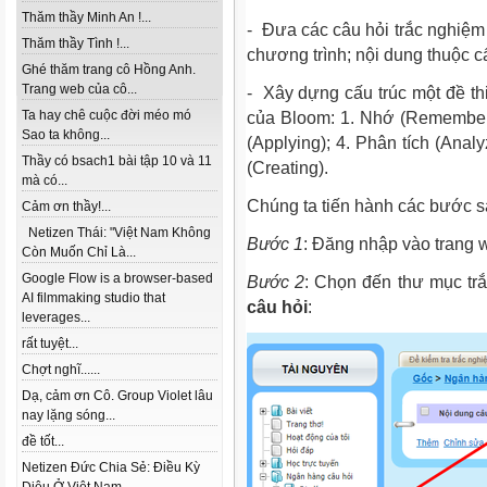
Thăm thầy Minh An !...
- Đưa các câu hỏi trắc nghiệm 
Thăm thầy Tình !...
chương trình; nội dung thuộc c
Ghé thăm trang cô Hồng Anh.
Trang web của cô...
- Xây dựng cấu trúc một đề th
Ta hay chê cuộc đời méo mó
của Bloom: 1. Nhớ (Rememberi
Sao ta không...
(Applying); 4. Phân tích (Analy
Thầy có bsach1 bài tập 10 và 11
(Creating).
mà có...
Chúng ta tiến hành các bước s
Cảm ơn thầy!...
Netizen Thái: "Việt Nam Không
Bước 1
: Đăng nhập vào trang
Còn Muốn Chỉ Là...
Google Flow is a browser-based
Bước 2
: Chọn đến thư mục tr
AI filmmaking studio that
câu hỏi
:
leverages...
rất tuyệt...
Chợt nghĩ......
Dạ, cảm ơn Cô. Group Violet lâu
nay lặng sóng...
đề tốt...
Netizen Đức Chia Sẻ: Điều Kỳ