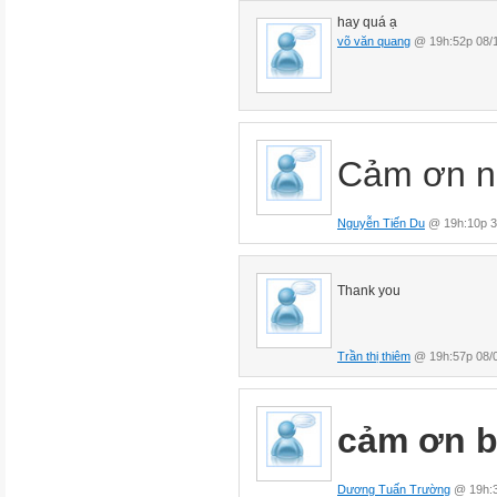
hay quá ạ
võ văn quang
@ 19h:52p 08/
Cảm ơn n
Nguyễn Tiến Du
@ 19h:10p 3
Thank you
Trần thị thiêm
@ 19h:57p 08/
cảm ơn 
Dương Tuấn Trường
@ 19h:3