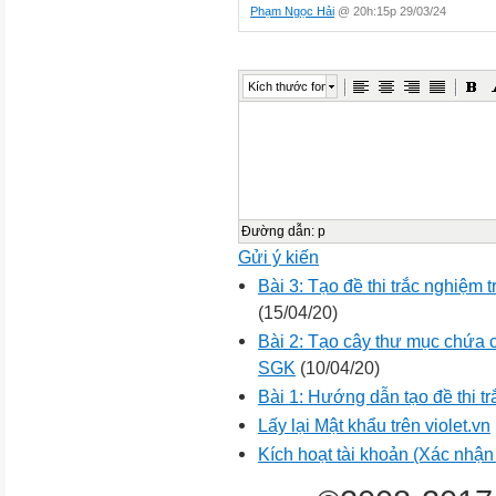
Phạm Ngọc Hải
@ 20h:15p 29/03/24
Kích thước font
Đường dẫn
:
p
Gửi ý kiến
Bài 3: Tạo đề thi trắc nghiệm
(15/04/20)
Bài 2: Tạo cây thư mục chứa 
SGK
(10/04/20)
Bài 1: Hướng dẫn tạo đề thi t
Lấy lại Mật khẩu trên violet.vn
Kích hoạt tài khoản (Xác nhận t