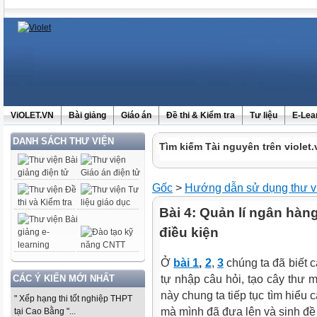
ViOLET.VN
Bài giảng
Giáo án
Đề thi & Kiểm tra
Tư liệu
E-Lea
DANH SÁCH THƯ VIỆN
Tìm kiếm Tài nguyên trên violet.
Gốc
>
Hướng dẫn sử dụng thư v
Bài 4: Quản lí ngân hàng
điều kiện
Ở
bài 1
,
2
,
3
chúng ta đã biết 
CÁC Ý KIẾN MỚI NHẤT
tự nhập câu hỏi, tạo cây thư 
này chung ta tiếp tục tìm hiểu
" Xếp hạng thi tốt nghiệp THPT
mà mình đã đưa lên và sinh đề 
tại Cao Bằng "...