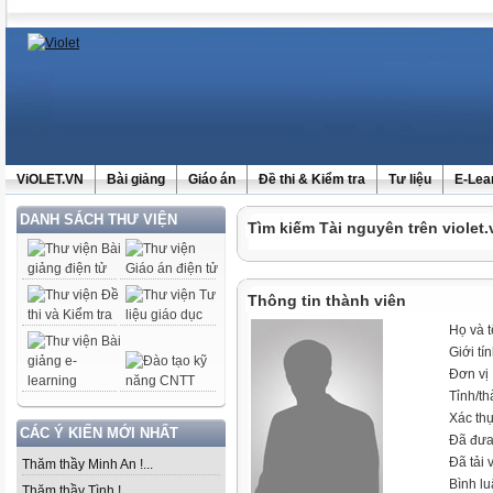
ViOLET.VN
Bài giảng
Giáo án
Đề thi & Kiểm tra
Tư liệu
E-Lea
DANH SÁCH THƯ VIỆN
Tìm kiếm Tài nguyên trên violet.
Thông tin thành viên
Họ và 
Giới tí
Đơn vị
Tỉnh/t
Xác th
CÁC Ý KIẾN MỚI NHẤT
Đã đưa
Đã tải 
Thăm thầy Minh An !...
Bình l
Thăm thầy Tình !...