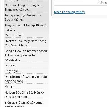
Điểm s
Ghé thăm trang cô Hồng Anh.
Trang web của cô...
Nhắn tin cho người này
Ta hay chê cuộc đời méo mó
Sao ta không...
Thầy có bsach1 bài tập 10 và 11
mà có...
Cảm ơn thầy!...
Netizen Thái: "Việt Nam Không
Còn Muốn Chỉ Là...
Google Flow is a browser-based
AI filmmaking studio that
leverages...
rất tuyệt...
Chợt nghĩ......
Dạ, cảm ơn Cô. Group Violet lâu
nay lặng sóng...
đề tốt...
Netizen Đức Chia Sẻ: Điều Kỳ
Diệu Ở Việt Nam...
Biểu tập thể Chi bộ xây dựng