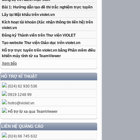
Bài 1: Hướng dẫn tạo đề thi trắc nghiệm trực tuyến
Lấy lại Mật khẩu trên violet.vn
Kích hoạt tài khoản (Xác nhận thông tin liên hệ) trên
violet.vn
Đăng ký Thành viên trên Thư viện ViOLET
Tạo website Thư viện Giáo dục trên violet.vn
Hỗ trợ trực tuyến trên violet.vn bằng Phần mềm điều
khiển máy tính từ xa TeamViewer
Xem tiếp
HỖ TRỢ KĨ THUẬT
(024) 62 930 536
0919 1248 99
hotro@violet.vn
Hỗ trợ từ xa qua TeamViewer
LIÊN HỆ QUẢNG CÁO
(024) 66 745 632