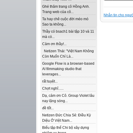
Ghé thăm trang cô Hồng Anh.
Trang web của cô...
Nhắn tin cho ngườ
Ta hay chê cuộc đời méo mó
Sao ta không...
Thầy có bsach1 bài tập 10 và 11
mà có...
Cảm ơn thầy!...
Netizen Thái: "Việt Nam Không
Còn Muốn Chỉ Là...
Google Flow is a browser-based
AI filmmaking studio that
leverages...
rất tuyệt...
Chợt nghĩ......
Dạ, cảm ơn Cô. Group Violet lâu
nay lặng sóng...
đề tốt...
Netizen Đức Chia Sẻ: Điều Kỳ
Diệu Ở Việt Nam...
Biểu tập thể Chi bộ xây dựng