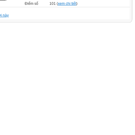
Điểm số
101 (
xem chi tiết
)
i này