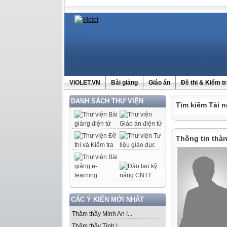
ViOLET.VN
Bài giảng
Giáo án
Đề thi & Kiểm t
DANH SÁCH THƯ VIỆN
Tìm kiếm Tài n
Thông tin thàn
CÁC Ý KIẾN MỚI NHẤT
Thăm thầy Minh An !...
Thăm thầy Tình !...