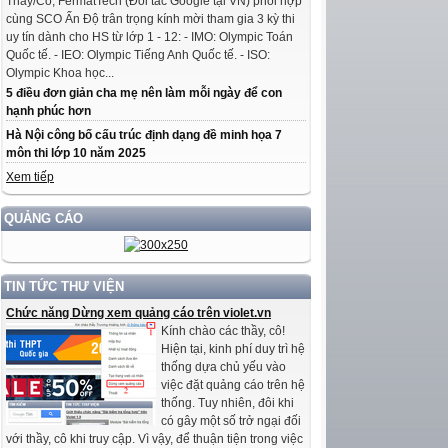
Thầy/Cô, FermatTech (Đối tác Google tại VN) phối hợp
cùng SCO Ấn Độ trân trọng kính mời tham gia 3 kỳ thi
uy tín dành cho HS từ lớp 1 - 12: - IMO: Olympic Toán
Quốc tế. - IEO: Olympic Tiếng Anh Quốc tế. - ISO:
Olympic Khoa học...
5 điều đơn giản cha mẹ nên làm mỗi ngày để con
hạnh phúc hơn
Hà Nội công bố cấu trúc định dạng đề minh họa 7
môn thi lớp 10 năm 2025
Xem tiếp
QUẢNG CÁO
TIN TỨC THƯ VIỆN
Chức năng Dừng xem quảng cáo trên violet.vn
Kính chào các thầy, cô!
Hiện tại, kinh phí duy trì hệ
thống dựa chủ yếu vào
việc đặt quảng cáo trên hệ
thống. Tuy nhiên, đôi khi
có gây một số trở ngại đối
với thầy, cô khi truy cập. Vì vậy, để thuận tiện trong việc