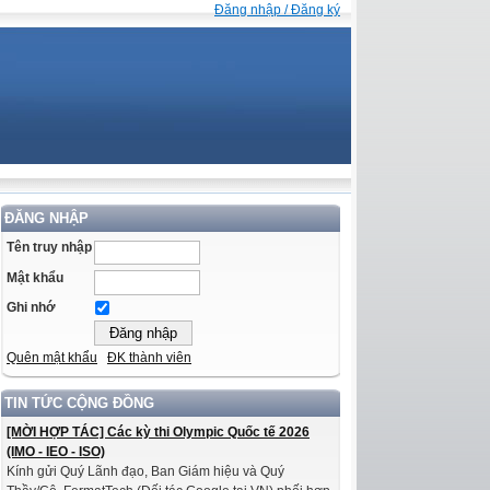
Đăng nhập / Đăng ký
ĐĂNG NHẬP
Tên truy nhập
Mật khẩu
Ghi nhớ
Quên mật khẩu
ĐK thành viên
TIN TỨC CỘNG ĐỒNG
[MỜI HỢP TÁC] Các kỳ thi Olympic Quốc tế 2026
(IMO - IEO - ISO)
Kính gửi Quý Lãnh đạo, Ban Giám hiệu và Quý