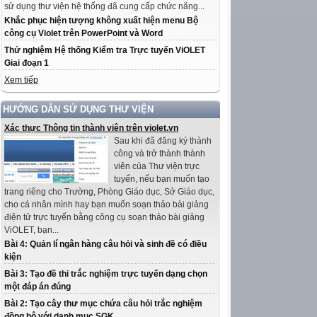
sử dụng thư viện hệ thống đã cung cấp chức năng...
Khắc phục hiện tượng không xuất hiện menu Bộ
công cụ Violet trên PowerPoint và Word
Thử nghiệm Hệ thống Kiểm tra Trực tuyến ViOLET
Giai đoạn 1
Xem tiếp
HƯỚNG DẪN SỬ DỤNG THƯ VIỆN
Xác thực Thông tin thành viên trên violet.vn
Sau khi đã đăng ký thành
công và trở thành thành
viên của Thư viện trực
tuyến, nếu bạn muốn tạo
trang riêng cho Trường, Phòng Giáo dục, Sở Giáo dục,
cho cá nhân mình hay bạn muốn soạn thảo bài giảng
điện tử trực tuyến bằng công cụ soạn thảo bài giảng
ViOLET, bạn...
Bài 4: Quản lí ngân hàng câu hỏi và sinh đề có điều
kiện
Bài 3: Tạo đề thi trắc nghiệm trực tuyến dạng chọn
một đáp án đúng
Bài 2: Tạo cây thư mục chứa câu hỏi trắc nghiệm
đồng bộ với danh mục SGK