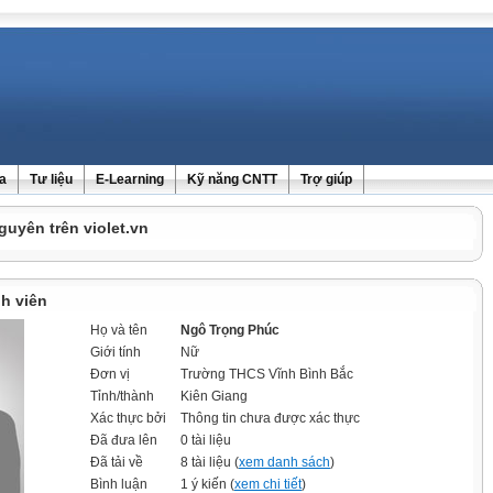
ra
Tư liệu
E-Learning
Kỹ năng CNTT
Trợ giúp
guyên trên violet.vn
h viên
Họ và tên
Ngô Trọng Phúc
Giới tính
Nữ
Đơn vị
Trường THCS Vĩnh Bình Bắc
Tỉnh/thành
Kiên Giang
Xác thực bởi
Thông tin chưa được xác thực
Đã đưa lên
0 tài liệu
Đã tải về
8 tài liệu (
xem danh sách
)
Bình luận
1 ý kiến (
xem chi tiết
)