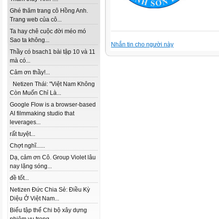
Ghé thăm trang cô Hồng Anh.
Trang web của cô...
Ta hay chê cuộc đời méo mó
Sao ta không...
Nhắn tin cho người này
Thầy có bsach1 bài tập 10 và 11
mà có...
Cảm ơn thầy!...
Netizen Thái: "Việt Nam Không
Còn Muốn Chỉ Là...
Google Flow is a browser-based
AI filmmaking studio that
leverages...
rất tuyệt...
Chợt nghĩ......
Dạ, cảm ơn Cô. Group Violet lâu
nay lặng sóng...
đề tốt...
Netizen Đức Chia Sẻ: Điều Kỳ
Diệu Ở Việt Nam...
Biểu tập thể Chi bộ xây dựng