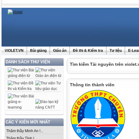
ViOLET.VN
Bài giảng
Giáo án
Đề thi & Kiểm tra
Tư liệu
E-Lea
DANH SÁCH THƯ VIỆN
Tìm kiếm Tài nguyên trên violet.
Thông tin thành viên
CÁC Ý KIẾN MỚI NHẤT
Thăm thầy Minh An !...
Thăm thầy Tình !...