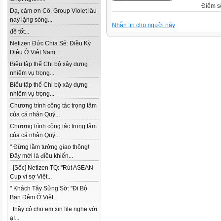
Điểm s
Dạ, cảm ơn Cô. Group Violet lâu
nay lặng sóng...
Nhắn tin cho người này
đề tốt...
Netizen Đức Chia Sẻ: Điều Kỳ
Diệu Ở Việt Nam...
Biểu tập thể Chi bộ xây dựng
nhiệm vụ trọng...
Biểu tập thể Chi bộ xây dựng
nhiệm vụ trọng...
Chương trình công tác trọng tâm
của cá nhân Quý...
Chương trình công tác trọng tâm
của cá nhân Quý...
" Đừng lầm tưởng giao thông!
Đây mới là điều khiến...
[Sốc] Netizen TQ: "Rút ASEAN
Cup vì sợ Việt...
" Khách Tây Sững Sờ: "Đi Bộ
Ban Đêm Ở Việt...
thầy cô cho em xin file nghe với
ạ!...