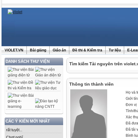
ViOLET.VN
Bài giảng
Giáo án
Đề thi & Kiểm tra
Tư liệu
E-Lea
DANH SÁCH THƯ VIỆN
Tìm kiếm Tài nguyên trên violet.
Thông tin thành viên
Họ và 
Giới tí
Đơn vị
Tỉnh/t
Xác th
CÁC Ý KIẾN MỚI NHẤT
Đã đưa
Đã tải 
rất tuyệt...
Bình l
Chợt nghĩ......