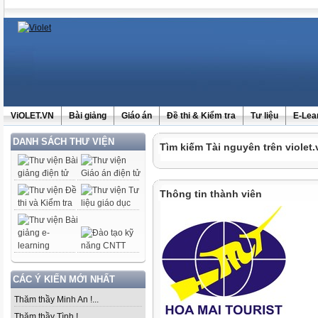
ViOLET.VN
Bài giảng
Giáo án
Đề thi & Kiểm tra
Tư liệu
E-Lea
DANH SÁCH THƯ VIỆN
Tìm kiếm Tài nguyên trên violet.
Thông tin thành viên
CÁC Ý KIẾN MỚI NHẤT
Thăm thầy Minh An !...
Thăm thầy Tình !...