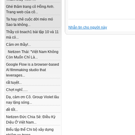
Ghé thăm trang cô Hồng Anh.
Trang web của cô...
Ta hay chê cuộc đời méo mó
Sao ta không...
Nhắn tin cho người này
Thầy có bsach1 bài tập 10 và 11
mà có...
Cảm ơn thầy!...
Netizen Thái: "Việt Nam Không
Còn Muốn Chỉ Là...
Google Flow is a browser-based
AI filmmaking studio that
leverages...
rất tuyệt...
Chợt nghĩ......
Dạ, cảm ơn Cô. Group Violet lâu
nay lặng sóng...
đề tốt...
Netizen Đức Chia Sẻ: Điều Kỳ
Diệu Ở Việt Nam...
Biểu tập thể Chi bộ xây dựng