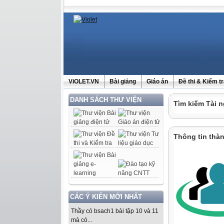
ViOLET.VN
Bài giảng
Giáo án
Đề thi & Kiểm t
DANH SÁCH THƯ VIỆN
Tìm kiếm Tài n
Thông tin thàn
CÁC Ý KIẾN MỚI NHẤT
Thầy có bsach1 bài tập 10 và 11
mà có...