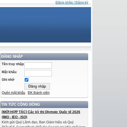
Đăng nhập / Đăng ký
ĐĂNG NHẬP
Tên truy nhập
Mật khẩu
Ghi nhớ
Quên mật khẩu
ĐK thành viên
TIN TỨC CỘNG ĐỒNG
[MỜI HỢP TÁC] Các kỳ thi Olympic Quốc tế 2026
(IMO - IEO - ISO)
Kính gửi Quý Lãnh đạo, Ban Giám hiệu và Quý