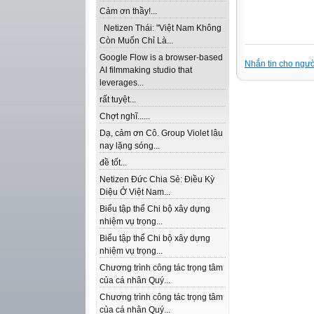
Cảm ơn thầy!...
Netizen Thái: "Việt Nam Không
Còn Muốn Chỉ Là...
Google Flow is a browser-based
Nhắn tin cho ngườ
AI filmmaking studio that
leverages...
rất tuyệt...
Chợt nghĩ......
Dạ, cảm ơn Cô. Group Violet lâu
nay lặng sóng...
đề tốt...
Netizen Đức Chia Sẻ: Điều Kỳ
Diệu Ở Việt Nam...
Biểu tập thể Chi bộ xây dựng
nhiệm vụ trọng...
Biểu tập thể Chi bộ xây dựng
nhiệm vụ trọng...
Chương trình công tác trọng tâm
của cá nhân Quý...
Chương trình công tác trọng tâm
của cá nhân Quý...