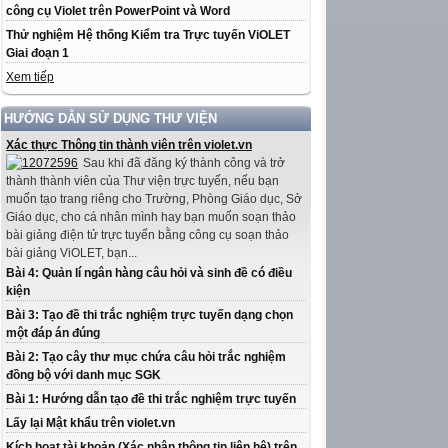
công cụ Violet trên PowerPoint và Word
Thử nghiệm Hệ thống Kiểm tra Trực tuyến ViOLET
Giai đoạn 1
Xem tiếp
HƯỚNG DẪN SỬ DỤNG THƯ VIỆN
Xác thực Thông tin thành viên trên violet.vn
Sau khi đã đăng ký thành công và trở
thành thành viên của Thư viện trực tuyến, nếu bạn
muốn tạo trang riêng cho Trường, Phòng Giáo dục, Sở
Giáo dục, cho cá nhân mình hay bạn muốn soạn thảo
bài giảng điện tử trực tuyến bằng công cụ soạn thảo
bài giảng ViOLET, bạn...
Bài 4: Quản lí ngân hàng câu hỏi và sinh đề có điều
kiện
Bài 3: Tạo đề thi trắc nghiệm trực tuyến dạng chọn
một đáp án đúng
Bài 2: Tạo cây thư mục chứa câu hỏi trắc nghiệm
đồng bộ với danh mục SGK
Bài 1: Hướng dẫn tạo đề thi trắc nghiệm trực tuyến
Lấy lại Mật khẩu trên violet.vn
Kích hoạt tài khoản (Xác nhận thông tin liên hệ) trên