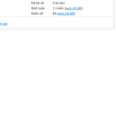
Đã tải về
0 tài liệu
Bình luận
1 ý kiến (
xem chi tiết
)
Điểm số
60 (
xem chi tiết
)
i này