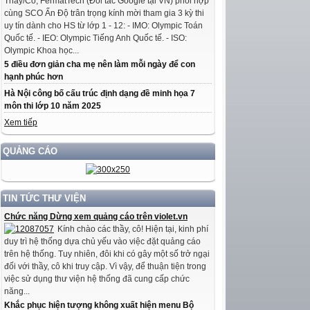
Thầy/Cô, FermatTech (Đối tác Google tại VN) phối hợp
cùng SCO Ấn Độ trân trọng kính mời tham gia 3 kỳ thi
uy tín dành cho HS từ lớp 1 - 12: - IMO: Olympic Toán
Quốc tế. - IEO: Olympic Tiếng Anh Quốc tế. - ISO:
Olympic Khoa học...
5 điều đơn giản cha mẹ nên làm mỗi ngày để con
hạnh phúc hơn
Hà Nội công bố cấu trúc định dạng đề minh họa 7
môn thi lớp 10 năm 2025
Xem tiếp
QUẢNG CÁO
TIN TỨC THƯ VIỆN
Chức năng Dừng xem quảng cáo trên violet.vn
Kính chào các thầy, cô! Hiện tại, kinh phí
duy trì hệ thống dựa chủ yếu vào việc đặt quảng cáo
trên hệ thống. Tuy nhiên, đôi khi có gây một số trở ngại
đối với thầy, cô khi truy cập. Vì vậy, để thuận tiện trong
việc sử dụng thư viện hệ thống đã cung cấp chức
năng...
Khắc phục hiện tượng không xuất hiện menu Bộ