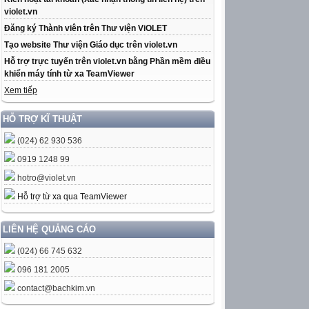
violet.vn
Đăng ký Thành viên trên Thư viện ViOLET
Tạo website Thư viện Giáo dục trên violet.vn
Hỗ trợ trực tuyến trên violet.vn bằng Phần mềm điều
khiển máy tính từ xa TeamViewer
Xem tiếp
HỖ TRỢ KĨ THUẬT
(024) 62 930 536
0919 1248 99
hotro@violet.vn
Hỗ trợ từ xa qua TeamViewer
LIÊN HỆ QUẢNG CÁO
(024) 66 745 632
096 181 2005
contact@bachkim.vn