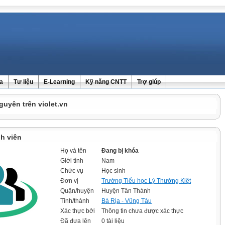
ra
Tư liệu
E-Learning
Kỹ năng CNTT
Trợ giúp
guyên trên violet.vn
h viên
Họ và tên
Đang bị khóa
Giới tính
Nam
Chức vụ
Học sinh
Đơn vị
Trường Tiểu học Lý Thường Kiệt
Quận/huyện
Huyện Tân Thành
Tỉnh/thành
Bà Rịa - Vũng Tàu
Xác thực bởi
Thông tin chưa được xác thực
Đã đưa lên
0 tài liệu