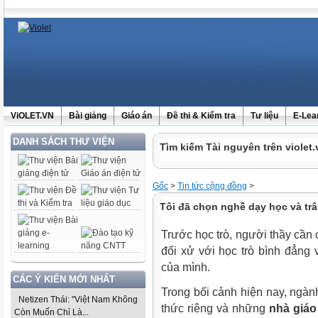
ViOLET.VN
Bài giảng
Giáo án
Đề thi & Kiểm tra
Tư liệu
E-Lea
DANH SÁCH THƯ VIỆN
Tìm kiếm Tài nguyên trên violet.
Gốc
>
Tin tức cộng đồng
>
Tôi đã chọn nghề dạy học và tr
Trước học trò, người thầy cần 
đối xử với học trò bình đẳng
của mình.
CÁC Ý KIẾN MỚI NHẤT
Trong bối cảnh hiện nay, ngà
Netizen Thái: "Việt Nam Không
thức riêng và những
nhà giáo
Còn Muốn Chỉ Là...