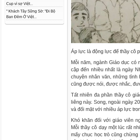
Cup vì sợ Việt...
" Khách Tây Sững Sờ: "Đi Bộ
Ban Đêm Ở Việt...
Áp lực là động lực để thầy cô 
Mỗi năm, ngành Giáo dục có m
cập đến nhiều nhất là ngày N
chuyện nhân văn, những tình 
cũng được nói, được nhắc, đượ
Tất nhiên đa phần thầy cô giá
liêng này. Song, ngoài ngày 20
và đối mặt với nhiều áp lực tr
Khó khăn đối với giáo viên n
Mỗi thầy cô dạy một lúc rất nh
mấy chục học trò cũng chừng ấ