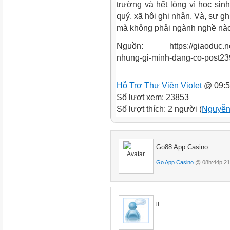
trường và hết lòng vì học sin
quý, xã hội ghi nhận. Và, sự g
mà không phải ngành nghề nào
Nguồn: https://giaoduc.net.
nhung-gi-minh-dang-co-post2
Hỗ Trợ Thư Viện Violet
@ 09:5
Số lượt xem: 23853
Số lượt thích: 2 người (
Nguyễn
Go88 App Casino
Go App Casino
@ 08h:44p 21
jj