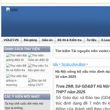
ViOLET.VN
Bài giảng
Giáo án
Đề thi & Kiểm tra
Tư liệu
E-Lea
DANH SÁCH THƯ VIỆN
Tìm kiếm Tài nguyên trên violet.
Gốc
>
Tin tức cộng đồng
>
Hà Nội công bố cấu trúc định dạ
10 năm 2025
Trưa 29/8, Sở GD&ĐT Hà Nội 
THPT năm 2025.
CÁC Ý KIẾN MỚI NHẤT
Sở Giáo dục và Đào tạo (GD&
trúc định dạng đề 7 môn thi k
Ta hay chê cuộc đời méo mó
Sao ta không...
thông của thành phố theo chư