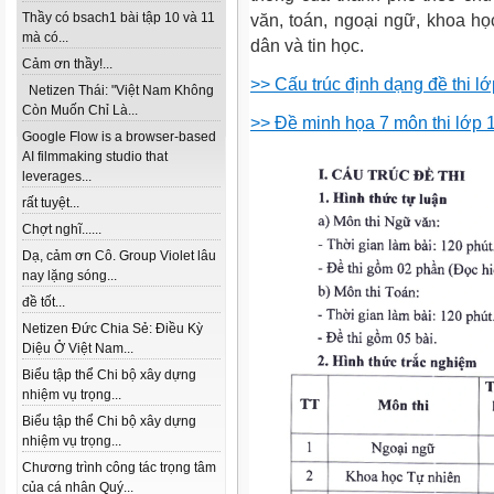
Thầy có bsach1 bài tập 10 và 11
văn, toán, ngoại ngữ, khoa học
mà có...
dân và tin học.
Cảm ơn thầy!...
>> Cấu trúc định dạng đề thi 
Netizen Thái: "Việt Nam Không
Còn Muốn Chỉ Là...
>> Đề minh họa 7 môn thi lớp
Google Flow is a browser-based
AI filmmaking studio that
leverages...
rất tuyệt...
Chợt nghĩ......
Dạ, cảm ơn Cô. Group Violet lâu
nay lặng sóng...
đề tốt...
Netizen Đức Chia Sẻ: Điều Kỳ
Diệu Ở Việt Nam...
Biểu tập thể Chi bộ xây dựng
nhiệm vụ trọng...
Biểu tập thể Chi bộ xây dựng
nhiệm vụ trọng...
Chương trình công tác trọng tâm
của cá nhân Quý...